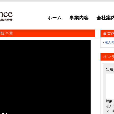
ホーム
事業内容
会社案
通販事業
事業
法人
オン
1.
対象
老人
ン、