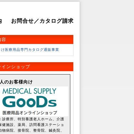
内
お問合せ／カタログ請求
内容
向け医療用品専門カタログ通販事業
ラインショップ
法人のお客様向け
：
診療所、特別養護老人ホーム、介護
保健施設、薬局、訪問看護ステーショ
動物病院、接骨院、整骨院、鍼灸院、